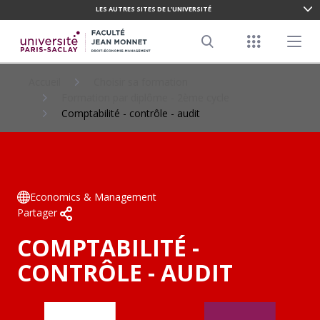
LES AUTRES SITES DE L'UNIVERSITÉ
ALLER
AU
Menu racco
Menu pr
CONTENU
Search
PRINCIPAL
Accueil
Choisir sa formation
Formation par diplôme - 2ème cycle
Comptabilité - contrôle - audit
Economics & Management
Partager
COMPTABILITÉ -
CONTRÔLE - AUDIT