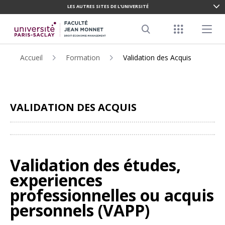
LES AUTRES SITES DE L'UNIVERSITÉ
ALLER
AU
Menu racco
Menu pr
CONTENU
Search
PRINCIPAL
Accueil
Formation
Validation des Acquis
VALIDATION DES ACQUIS
Partager
Validation des études,
experiences
professionnelles ou acquis
personnels (VAPP)