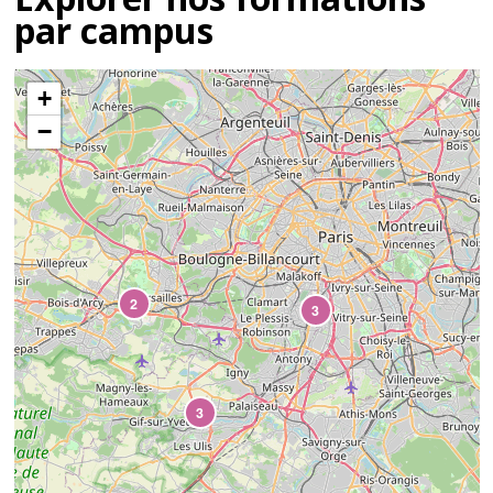
par campus
+
−
2
3
3