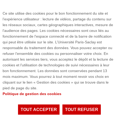
Restaurant CROUS
Résidence étudiante
Ce site utilise des cookies pour le bon fonctionnement du site et
Bibliothèque
l’expérience utilisateur : lecture de vidéos, partage du contenu sur
les réseaux sociaux, cartes géographiques interactives, mesure de
Plan du site
l’audience des pages. Les cookies nécessaires sont ceux liés au
fonctionnement de l'espace connecté et de la barre de notification
qui peut être utilisée sur le site. L’Université Paris-Saclay est
responsable du traitement des données. Vous pouvez accepter ou
Accueil des publics internationaux
refuser l’ensemble des cookies ou personnaliser votre choix. En
autorisant les services tiers, vous acceptez le dépôt et la lecture de
cookies et l'utilisation de technologies de suivi nécessaires à leur
bon fonctionnement. Les données sont conservées pendant 13
54, boulevard Desgranges - 92331 Sceaux cedex I
mois maximum. Vous pourrez à tout moment revoir vos choix en
FRANCE
cliquant sur le lien « Gestion des cookies » qui se trouve dans le
Tél. : +33 1 40 91 17 00 / 18 81
pied de page du site.
accueil.jean-monnet@universite-paris-saclay.fr
Politique de gestion des cookies
Accès : RER B Robinson
TOUT ACCEPTER
TOUT REFUSER
Tous droits réservés Université Paris-Saclay