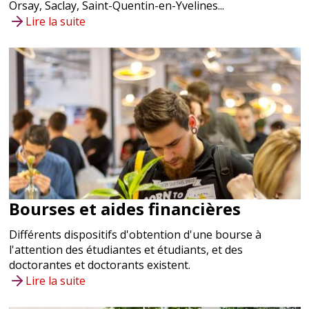
Orsay, Saclay, Saint-Quentin-en-Yvelines...
Versailles
Lire la suite
Versailles
Bus 471, 5371, 6179, 6201, 6203,
6204, 6205, 6217
Versailles Rive Droite - Ligne L
RER C Versailles Château Rive
gauche
Voir
Restaurant CROUS
Bibliothèque
Résidence étudiante
Cachan
Bourses et aides financières
Cachan
Différents dispositifs d'obtention d'une bourse à
Bus 184, 187
l'attention des étudiantes et étudiants, et des
RER B Arcueil-Cachan
Voir
doctorantes et doctorants existent.
Restaurant CROUS
Lire la suite
Résidence étudiante