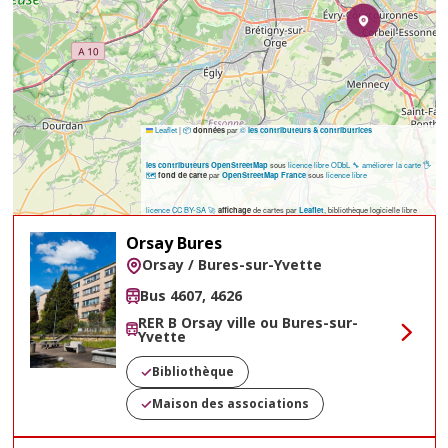
Leaflet
|
📦
par
©
données
les contributeurs & contributrices
sous
licence libre ODbL
🔧 améliorer la carte
🖐️
les contributeurs OpenStreetMap
🗺️
par
sous
licence libre
fond de carte
OpenStreetMap France
licence CC BY-SA
🚀
de cartes par
, bibliothèque logicielle libre
affichage
Leaflet
Orsay Bures
Orsay / Bures-sur-Yvette
Bus 4607, 4626
RER B Orsay ville ou Bures-sur-
Yvette
Voir
Bibliothèque
Maison des associations