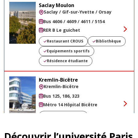
Saclay Moulon
Saclay / Gif-sur-Yvette / Orsay
Bus 4606 / 4609 / 4611 / 5154
RER B Le guichet
Voir
Restaurant CROUS
Bibliothèque
Equipements sportifs
Résidence étudiante
Kremlin-Bicêtre
Kremlin-Bicêtre
Bus 125, 186, 323
Métro 14 Hôpital Bicêtre
Voir
Restaurant CROUS
Découvrir l’université Paris
Sceaux Fontenay