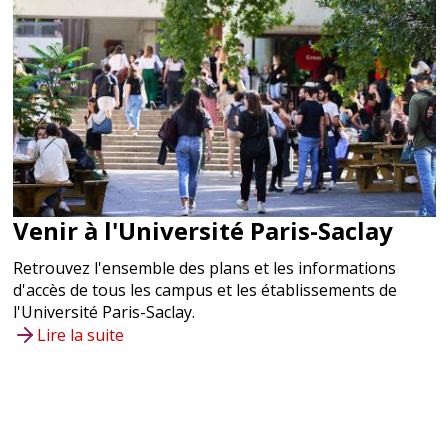
Equipements sportifs
Saclay Corbeville
Saclay / Palaiseau
Bus 4606, 4627, 5154, 9105, 9108
RER B Palaiseau, Palaiseau
villebon ou Lozère
Voir
Restaurant CROUS
Venir à l'Université Paris-Saclay
Résidence étudiante
Retrouvez l'ensemble des plans et les informations
Equipements sportifs
d'accès de tous les campus et les établissements de
l'Université Paris-Saclay.
Lire la suite
Saint-Quentin-en-Yvelines
Saint-Quentin-en-Yvelines
Bus 5103, 5150, 5198, 7807
RER C Saint-Quentin-en-Yvelines
Voir