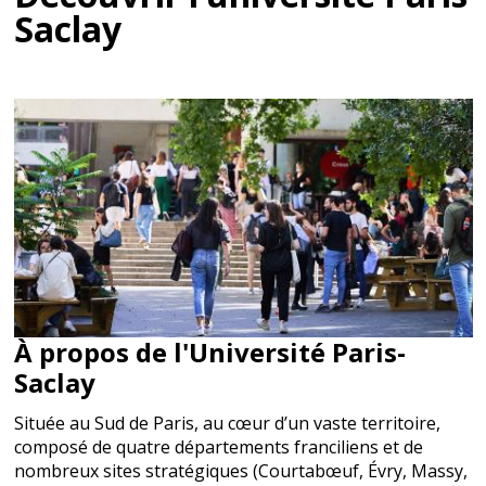
Sceaux
Saclay
Bus 194, 294, 390, 395
RER B Robinson
Voir
Restaurant CROUS
Résidence étudiante
Bibliothèque
Evry
Evry
Bus 9105, 4504
RER D Evry Courcouronnes
À propos de l'Université Paris-
Voir
Saclay
Restaurant CROUS
Bibliothèque
Résidence étudiante
Située au Sud de Paris, au cœur d’un vaste territoire,
composé de quatre départements franciliens et de
Equipements sportifs
nombreux sites stratégiques (Courtabœuf, Évry, Massy,