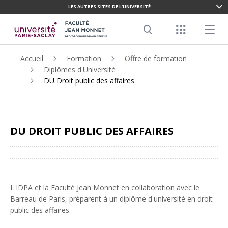
LES AUTRES SITES DE L'UNIVERSITÉ
ALLER
AU
Menu racco
Menu pr
CONTENU
Search
PRINCIPAL
Accueil
Formation
Offre de formation
Diplômes d'Université
DU Droit public des affaires
DU DROIT PUBLIC DES AFFAIRES
Partager
L'IDPA et la Faculté Jean Monnet en collaboration avec le
Barreau de Paris, préparent à un diplôme d'université en droit
public des affaires.