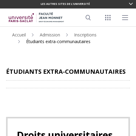
LES AUTRES SITES DE L'UNIVERSITÉ
ALLER
AU
Menu racco
Menu pr
CONTENU
Search
PRINCIPAL
Accueil
Admission
Inscriptions
Étudiants extra-communautaires
ÉTUDIANTS EXTRA-COMMUNAUTAIRES
Partager
Droits universitaires