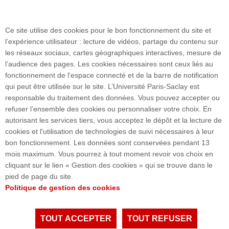
Ce site utilise des cookies pour le bon fonctionnement du site et
l’expérience utilisateur : lecture de vidéos, partage du contenu sur
les réseaux sociaux, cartes géographiques interactives, mesure de
Plan du site
l’audience des pages. Les cookies nécessaires sont ceux liés au
fonctionnement de l'espace connecté et de la barre de notification
qui peut être utilisée sur le site. L’Université Paris-Saclay est
responsable du traitement des données. Vous pouvez accepter ou
Accueil des publics internationaux
refuser l’ensemble des cookies ou personnaliser votre choix. En
autorisant les services tiers, vous acceptez le dépôt et la lecture de
cookies et l'utilisation de technologies de suivi nécessaires à leur
bon fonctionnement. Les données sont conservées pendant 13
54, boulevard Desgranges - 92331 Sceaux cedex I
mois maximum. Vous pourrez à tout moment revoir vos choix en
FRANCE
cliquant sur le lien « Gestion des cookies » qui se trouve dans le
Tél. : +33 1 40 91 17 00 / 18 81
pied de page du site.
accueil.jean-monnet@universite-paris-saclay.fr
Politique de gestion des cookies
Accès : RER B Robinson
TOUT ACCEPTER
TOUT REFUSER
Tous droits réservés Université Paris-Saclay