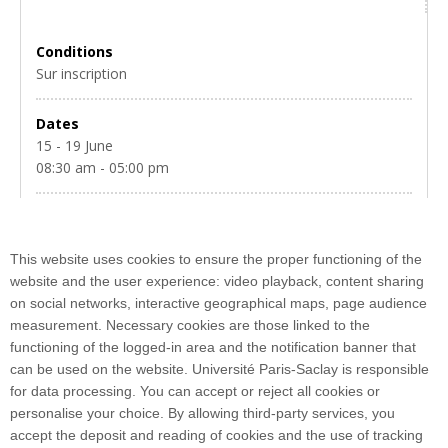
Conditions
Sur inscription
Dates
15 - 19 June
08:30 am - 05:00 pm
Location
Faculté Jean Monnet (Droit, Économie, Management) -
This website uses cookies to ensure the proper functioning of the
Université Paris-Saclay
website and the user experience: video playback, content sharing
on social networks, interactive geographical maps, page audience
measurement. Necessary cookies are those linked to the
functioning of the logged-in area and the notification banner that
La Faculté Jean Monnet (Droit, Économie, Management) de
can be used on the website. Université Paris-Saclay is responsible
l’Université Paris-Saclay accueillera la 4e édition de l'école d’été
for data processing. You can accept or reject all cookies or
internationale de la Graduate School Droit.
personalise your choice. By allowing third-party services, you
accept the deposit and reading of cookies and the use of tracking